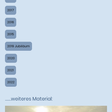
2017
2016
2015
2019 Jubiläum
2020
2021
2022
........weiteres Material: